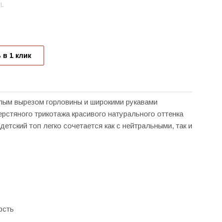
AL
 в 1 клик
лым вырезом горловины и широкими рукавами
ерстяного трикотажа красивого натурального оттенка
етский топ легко сочетается как с нейтральными, так и
рсть