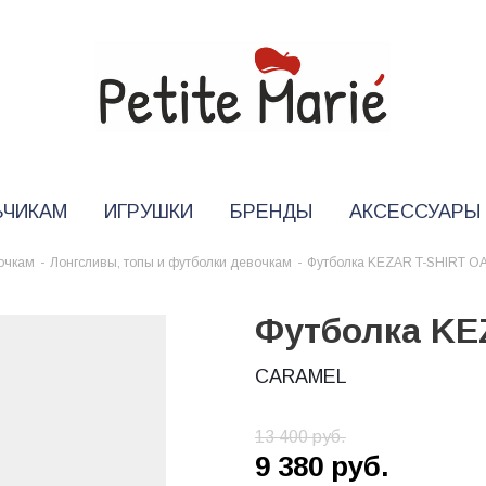
ЬЧИКАМ
ИГРУШКИ
БРЕНДЫ
АКСЕССУАРЫ
очкам
-
Лонгсливы, топы и футболки девочкам
-
Футболка KEZAR T-SHIRT O
Футболка KE
CARAMEL
13 400
руб.
9 380
руб.