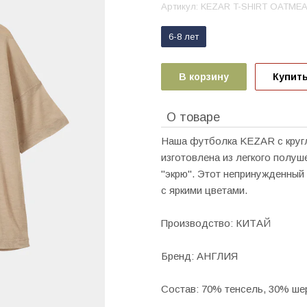
Артикул:
KEZAR T-SHIRT OATME
6-8 лет
В корзину
Купить
О товаре
Наша футболка KEZAR с круг
изготовлена из легкого полуш
"экрю". Этот непринужденный д
с яркими цветами.
Производство: КИТАЙ
Бренд: АНГЛИЯ
Состав: 70% тенсель, 30% ше