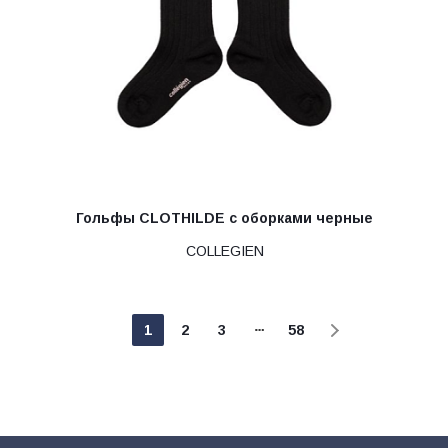
Гольфы CLOTHILDE с оборками черные
COLLEGIEN
1
2
3
58