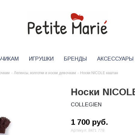
ЬЧИКАМ
ИГРУШКИ
БРЕНДЫ
АКСЕССУАРЫ
очкам
-
Легинсы, колготки и носки девочкам
-
Носки NICOLE каштан
Носки NICOL
COLLEGIEN
1 700
руб.
Артикул:
8471 778