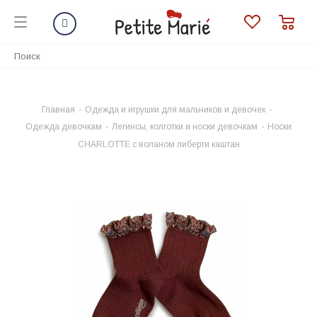
Главная
-
Одежда и игрушки для мальчиков и девочек
-
Одежда девочкам
-
Легинсы, колготки и носки девочкам
-
Носки
CHARLOTTE c воланом либерти каштан