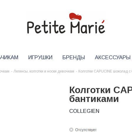
ЬЧИКАМ
ИГРУШКИ
БРЕНДЫ
АКСЕССУАРЫ
очкам
-
Легинсы, колготки и носки девочкам
-
Колготки CAPUCINE шоколад с
Колготки CA
бантиками
COLLEGIEN