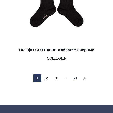
Гольфы CLOTHILDE с оборками черные
COLLEGIEN
1
2
3
58