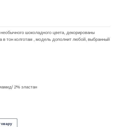
 необычного шоколадного цвета, декорированы
а в тон колготам , модель дополнит любой, выбранный
иамид/ 2% эластан
товару