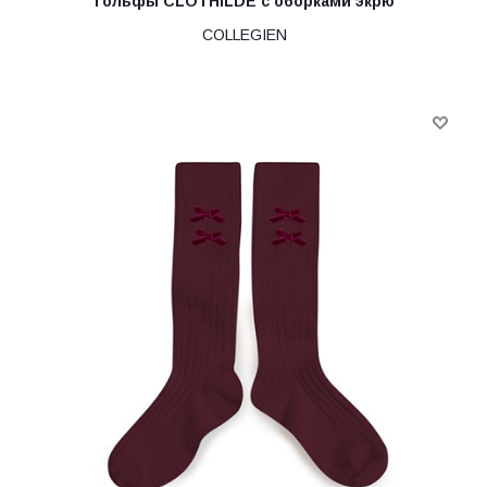
Гольфы CLOTHILDE с оборками экрю
COLLEGIEN