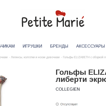
ЬЧИКАМ
ИГРУШКИ
БРЕНДЫ
АКСЕССУАРЫ
очкам
-
Легинсы, колготки и носки девочкам
-
Гольфы ELIZABETH с оборкой л
Гольфы ELIZ
либерти экр
COLLEGIEN