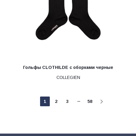
Гольфы CLOTHILDE с оборками черные
COLLEGIEN
1
2
3
58