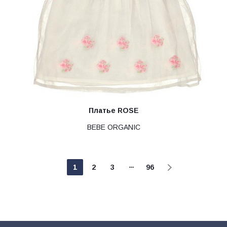
Платье ROSE
BEBE ORGANIC
1
2
3
96