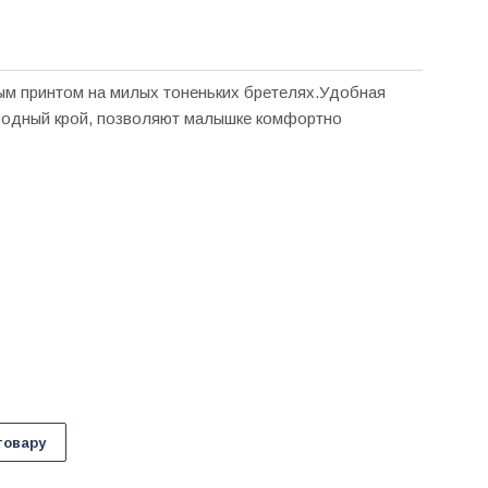
ым принтом на милых тоненьких бретелях.Удобная
ободный крой, позволяют малышке комфортно
товару