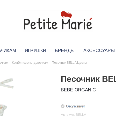
ЬЧИКАМ
ИГРУШКИ
БРЕНДЫ
АКСЕССУАРЫ
очкам
-
Комбинезоны девочкам
-
Песочник BELLA Цветы
Песочник BE
BEBE ORGANIC
Артикул:
BELLA