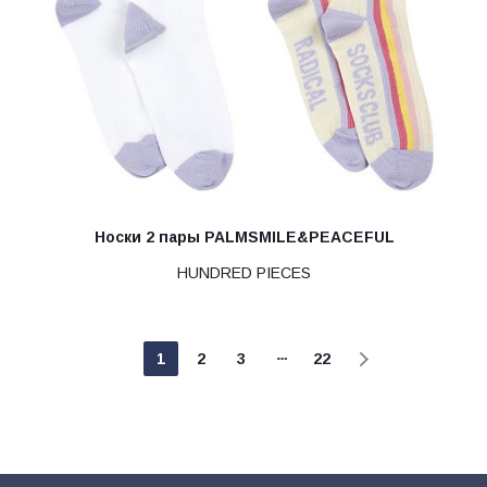
Носки 2 пары PALMSMILE&PEACEFUL
HUNDRED PIECES
1
2
3
22