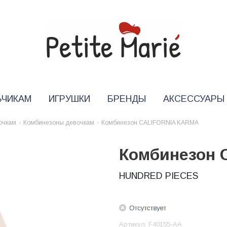
ЬЧИКАМ
ИГРУШКИ
БРЕНДЫ
АКСЕССУАРЫ
очкам
-
Комбинезоны девочкам
-
Комбинезон CALIFORNIA KARMA
Комбинезон 
HUNDRED PIECES
Артикул:
F40155-AA