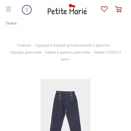
Главная
-
Одежда и игрушки для мальчиков и девочек
-
Одежда девочкам
-
Брюки и джинсы девочкам
-
Брюки STANLEY
NAVY