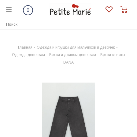
Главная
-
Одежда и игрушки для мальчиков и девочек
-
Одежда девочкам
-
Брюки и джинсы девочкам
-
Брюки-кюлоты
DANA