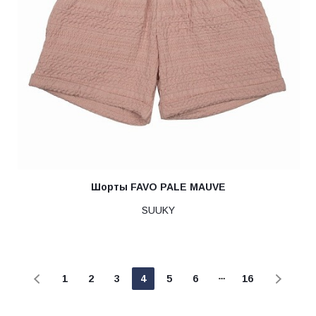
Шорты FAVO PALE MAUVE
SUUKY
1
2
3
4
5
6
16