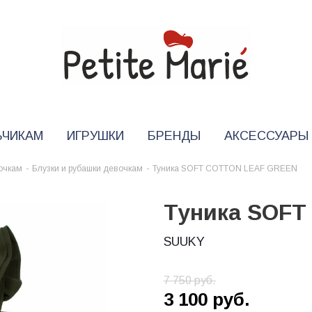
ЬЧИКАМ
ИГРУШКИ
БРЕНДЫ
АКСЕССУАРЫ
очкам
-
Блузки и рубашки девочкам
-
Туника SOFT COTTON LEAF GREEN
Туника SOF
SUUKY
7 750
руб.
3 100
руб.