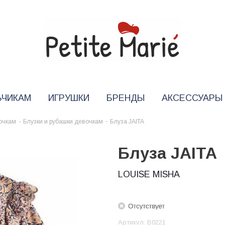
ЬЧИКАМ
ИГРУШКИ
БРЕНДЫ
АКСЕССУАРЫ
очкам
-
Блузки и рубашки девочкам
-
Блуза JAITA
Блуза JAITA
LOUISE MISHA
Артикул:
B0221