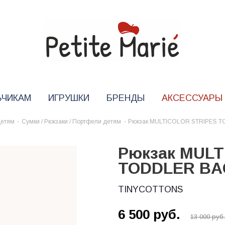
ЬЧИКАМ
ИГРУШКИ
БРЕНДЫ
АКСЕССУАРЫ
детям
-
Сумки / Рюкзаки / Портфели детям
-
Рюкзак MULTICOLOR STRIPES 
Рюкзак MULT
TODDLER B
TINYCOTTONS
6 500
руб.
13 000
руб.