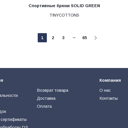
Спортивные брюки SOLID GREEN
TINYCOTTONS
1
2
3
65
ия
Компания
Возврат товара
О нас
альности
Доставка
Контакты
Оплата
док
 сертификаты
 обработку ПД