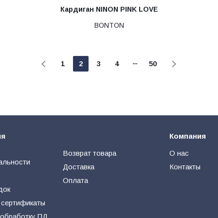
Кардиган NINON PINK LOVE
BONTON
1
2
3
4
50
ия
Компания
Возврат товара
О нас
альности
Доставка
Контакты
Оплата
док
 сертификаты
 обработку ПД