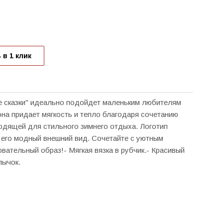
 в 1 клик
е сказки" идеально подойдет маленьким любителям
она придает мягкость и тепло благодаря сочетанию
одящей для стильного зимнего отдыха. Логотип
 его модный внешний вид. Сочетайте с уютным
ательный образ!- Мягкая вязка в рубчик.- Красивый
лычок.