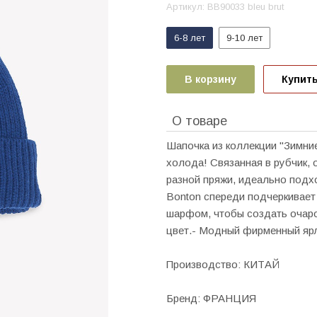
Артикул:
BB90033 bleu brut
6-8 лет
9-10 лет
В корзину
Купить
О товаре
Шапочка из коллекции "Зимни
холода! Связанная в рубчик, 
разной пряжи, идеально подх
Bonton спереди подчеркивает
шарфом, чтобы создать очаров
цвет.- Модный фирменный яр
Производство: КИТАЙ
Бренд: ФРАНЦИЯ