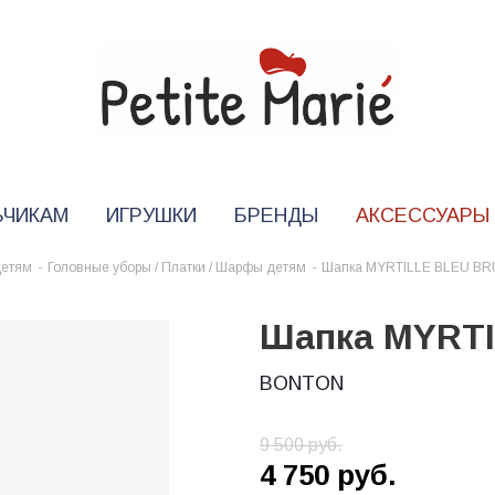
ЬЧИКАМ
ИГРУШКИ
БРЕНДЫ
АКСЕССУАРЫ
детям
-
Головные уборы / Платки / Шарфы детям
-
Шапка MYRTILLE BLEU BR
Шапка MYRT
BONTON
9 500
руб.
4 750
руб.