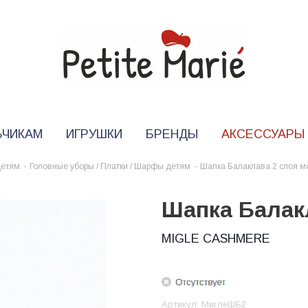
ЬЧИКАМ
ИГРУШКИ
БРЕНДЫ
АКСЕССУАРЫ
детям
-
Головные уборы / Платки / Шарфы детям
-
Шапка Балаклава 2 слоя 
Шапка Балак
MIGLE CASHMERE
Артикул:
МиглеШБ2