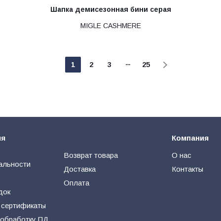
Шапка демисезонная бини серая
MIGLE CASHMERE
1
2
3
25
ия
Компания
Возврат товара
О нас
альности
Доставка
Контакты
Оплата
док
 сертификаты
 обработку ПД